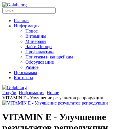
Главная
Информация
Новое
Витамины
Минералы
Чай и Овощи
Профилактика
Попугаям и канарейкам
Оборудование
Разное
Программы
Контакты
Голуби
Информация
Новое
VITAMIN E - Улучшение результатов репродукции
VITAMIN E - Улучшение
результатов репродукции