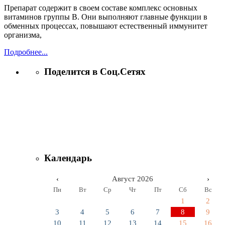
Препарат содержит в своем составе комплекс основных
витаминов группы B. Они выполняют главные функции в
обменных процессах, повышают естественный иммунитет
организма,
Подробнее...
Поделится в Соц.Сетях
Календарь
‹
Август 2026
›
Пн
Вт
Ср
Чт
Пт
Сб
Вс
1
2
3
4
5
6
7
8
9
10
11
12
13
14
15
16